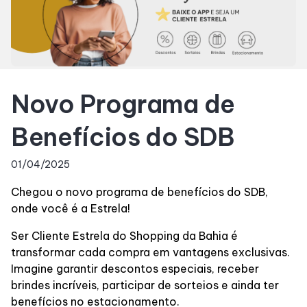
SDB Premium
Horários
Novo Programa de
Entretenimento
Benefícios do SDB
Cinema
01/04/2025
Chegou o novo programa de benefícios do SDB,
Eventos
onde você é a Estrela!
Fique por Dentro
Ser Cliente Estrela do Shopping da Bahia é
transformar cada compra em vantagens exclusivas.
Imagine garantir descontos especiais, receber
Lojas e Restaurantes
brindes incríveis, participar de sorteios e ainda ter
benefícios no estacionamento.