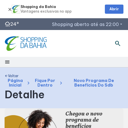
Shopping da Bahia
Abrir
rainy
24°
Shopping aberto até as 22:00
arrow_drop_down
Horários de Funcionamento
search
Lojas
Restaurantes
menu
Outback Steakhouse
Segunda a Quinta: 12h às 22h
Shopping
Planeta Imaginário
Voltar
arrow_back
Página
Fique Por
Novo Programa De
chevron_right
chevron_right
Inicial
Acessar todos os horários
Dentro
Benefícios Do Sdb
Mapa Interno
Detalhe
Como chegar
Facilidades