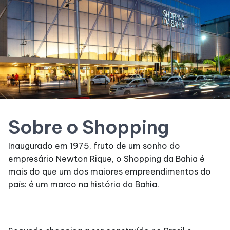
SDB Premium
Horários
Entretenimento
Cinema
Sobre o Shopping
Inaugurado em 1975, fruto de um sonho do
Eventos
empresário Newton Rique, o Shopping da Bahia é
mais do que um dos maiores empreendimentos do
Fique por Dentro
país: é um marco na história da Bahia.
Lojas e Restaurantes