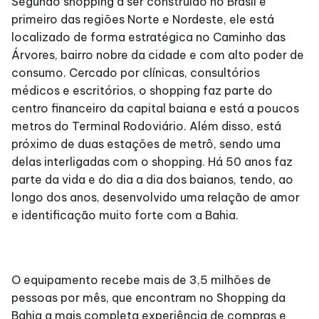
Segundo shopping a ser construído no Brasil e
Lojas
primeiro das regiões Norte e Nordeste, ele está
localizado de forma estratégica no Caminho das
Árvores, bairro nobre da cidade e com alto poder de
Alimentação
consumo. Cercado por clínicas, consultórios
médicos e escritórios, o shopping faz parte do
Compre Online
centro financeiro da capital baiana e está a poucos
metros do Terminal Rodoviário. Além disso, está
próximo de duas estações de metrô, sendo uma
Programa de benefícios
delas interligadas com o shopping. Há 50 anos faz
parte da vida e do dia a dia dos baianos, tendo, ao
longo dos anos, desenvolvido uma relação de amor
e identificação muito forte com a Bahia.
O equipamento recebe mais de 3,5 milhões de
pessoas por mês, que encontram no Shopping da
Bahia a mais completa experiência de compras e