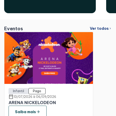
Eventos
Ver todos
chevron_right
Infantil
Pago
calendar_today
13/07/2026 à 06/09/2026
ARENA NICKELODEON
arrow_forward
Saiba mais