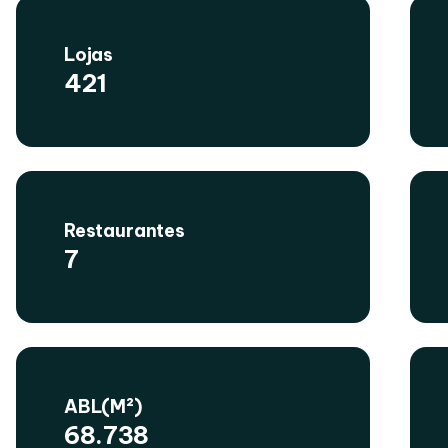
Lojas
421
Restaurantes
7
ABL(M²)
68.738