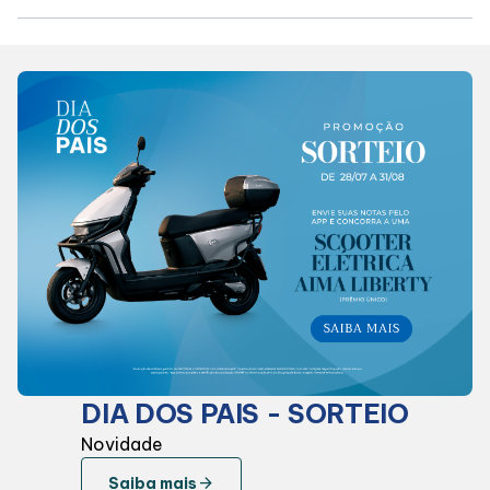
SDB Premium
Horários
Entretenimento
Cinema
Eventos
Fique por Dentro
DIA DOS PAIS - SORTEIO
Novidade
Lojas e Restaurantes
arrow_forward
Saiba mais