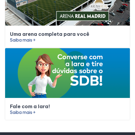
Uma arena completa para você
Saiba mais
arrow_forward
Fale com a Iara!
Saiba mais
arrow_forward