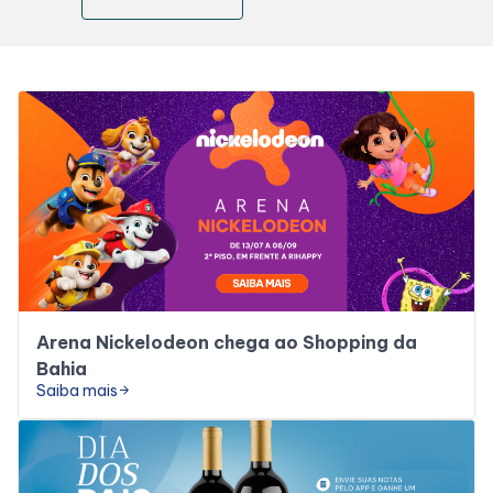
Lojas
Alimentação
Compre Online
Programa de benefícios
Arena Nickelodeon chega ao Shopping da
Bahia
Saiba mais
arrow_forward