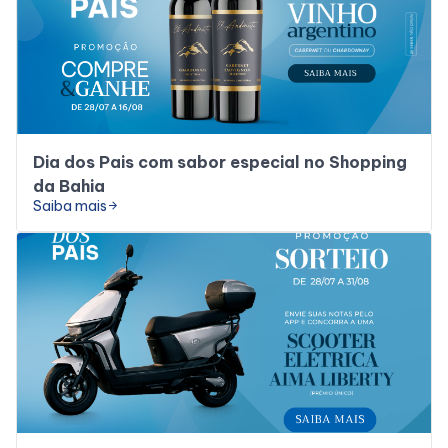
Dia dos Pais com sabor especial no Shopping
da Bahia
Saiba mais
arrow_forward