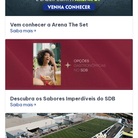
Vem conhecer a Arena The Set
Saiba mais
arrow_forward
Descubra os Sabores Imperdíveis do SDB
Saiba mais
arrow_forward