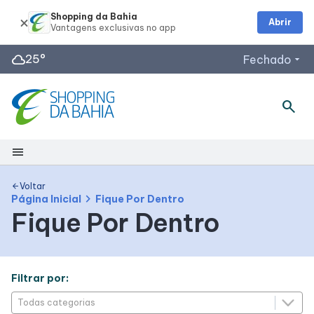
Shopping da Bahia
Abrir
cloud
25°
Fechado
arrow_drop_down
Horários de Funcionamento
search
Lojas
Restaurantes
menu
Outback Steakhouse
Segunda a Quinta: 12h às 22h
Shopping
Planeta Imaginário
Voltar
arrow_back
chevron_right
Página Inicial
Fique Por Dentro
Acessar todos os horários
Fique Por Dentro
Mapa Interno
Como chegar
Filtrar por:
Facilidades