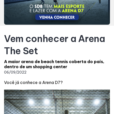
SDB Premium
Horários
Vem conhecer a Arena
Entretenimento
The Set
Cinema
A maior arena de beach tennis coberta do país,
dentro de um shopping center
Eventos
06/09/2022
Você já conhece a Arena D7?
Fique por Dentro
Lojas e Restaurantes