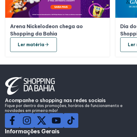
Arena Nickelodeon chega ao
Dia do
Shopping da Bahia
Shoppi
arrow_forward
Ler matéria
Ler
Acompanhe o shopping nas redes sociais
Fique por dentro das promoções, horários de funcionamento e
novidades em primeira mão!
Informações Gerais