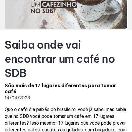
SDB Premium
Horários
Saiba onde vai
Entretenimento
encontrar um café no
Cinema
SDB
Eventos
São mais de 17 lugares diferentes para tomar
café
14/04/2023
Fique por Dentro
Que o café é a paixão do brasileiro, você já sabe, mas sabia 
que no SDB você pode tomar um café em 17 lugares 
Lojas e Restaurantes
diferentes? Isso mesmo! 17 lugares que você pode provar 
diferentes cafés, quentes ou gelados, com brigadeiro, com 