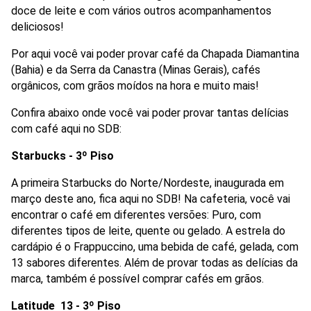
doce de leite e com vários outros acompanhamentos 
Lojas
deliciosos! 
Por aqui você vai poder provar café da Chapada Diamantina 
Alimentação
(Bahia) e da Serra da Canastra (Minas Gerais), cafés 
orgânicos, com grãos moídos na hora e muito mais! 
Compre Online
Confira abaixo onde você vai poder provar tantas delícias 
com café aqui no SDB:
Programa de benefícios
Starbucks - 3º Piso
A primeira Starbucks do Norte/Nordeste, inaugurada em 
março deste ano, fica aqui no SDB! Na cafeteria, você vai 
encontrar o café em diferentes versões: Puro, com 
diferentes tipos de leite, quente ou gelado. A estrela do 
cardápio é o Frappuccino, uma bebida de café, gelada, com 
13 sabores diferentes. Além de provar todas as delícias da 
marca, também é possível comprar cafés em grãos.
Latitude  13 -
3º Piso