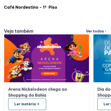
Café Nordestino - 1
Piso
º 
Veja também
Ver todos
chevron_right
Arena Nickelodeon chega ao
Dia do
Shopping da Bahia
Shoppi
arrow_forward
Ler matéria
Ler