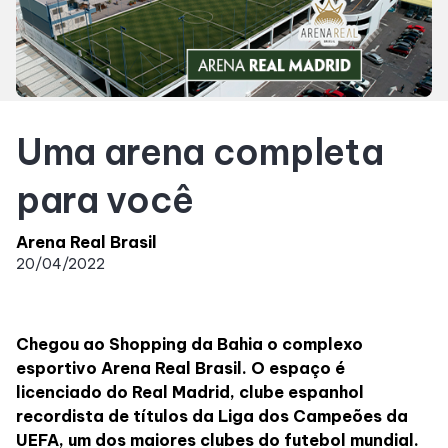
SDB Premium
Horários
Uma arena completa
Entretenimento
para você
Cinema
Arena Real Brasil
20/04/2022
Eventos
Fique por Dentro
Chegou ao Shopping da Bahia o complexo
esportivo Arena Real Brasil. O espaço é
licenciado do Real Madrid, clube espanhol
Lojas e Restaurantes
recordista de títulos da Liga dos Campeões da
UEFA, um dos maiores clubes do futebol mundial.