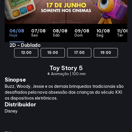
Lojas
Alimentação
06/08
07/08
08/08
09/08
10/08
11/08
Hoje
Sex
Sáb
Dom
Seg
Ter
Compre Online
2D - Dublado
13:00
15:00
17:00
19:00
Programa de benefícios
Toy Story 5
Animação | 100 min
6
Sinopse
Buzz, Woody, Jessie e os demais brinquedos tradicionais são
desafiados pela nova obsessão das crianças do século XXI:
os dispositivos eletrônicos.
Distribuidor
Disney