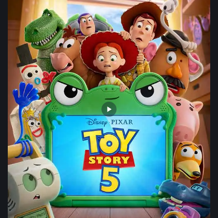
SDB Premium
Horários
Entretenimento
Cinema
Eventos
Fique por Dentro
Lojas e Restaurantes