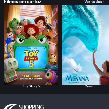
Filmes em cartaz
Ver todos
chevron_right
Toy Story 5
Moana