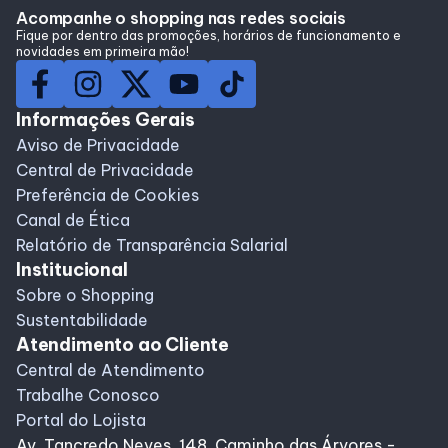
Acompanhe o shopping nas redes sociais
Lojas
Fique por dentro das promoções, horários de funcionamento e
novidades em primeira mão!
Alimentação
Informações Gerais
Compre Online
Aviso de Privacidade
Central de Privacidade
Preferência de Cookies
Programa de benefícios
Canal de Ética
Relatório de Transparência Salarial
Institucional
Sobre o Shopping
Sustentabilidade
Atendimento ao Cliente
Central de Atendimento
Trabalhe Conosco
Portal do Lojista
Av. Tancredo Neves, 148, Caminho das Árvores -