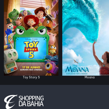
SDB Premium
Horários
Entretenimento
Cinema
Eventos
Toy Story 5
Moana
Fique por Dentro
Lojas e Restaurantes