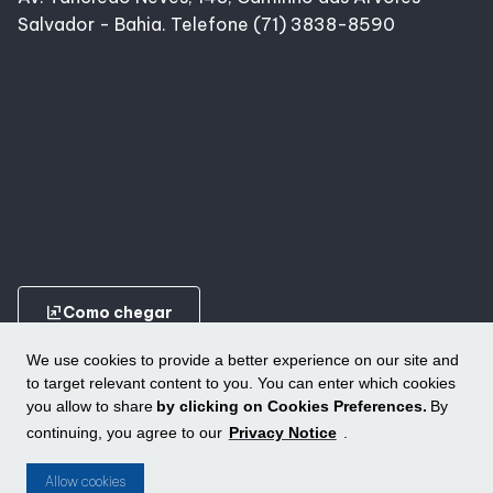
Salvador - Bahia. Telefone (71) 3838-8590
ungroup
Como chegar
We use cookies to provide a better experience on our site and
to target relevant content to you. You can enter which cookies
you allow to share
by clicking on Cookies Preferences.
By
continuing, you agree to our
Privacy Notice
.
Conheça outros shoppings da ALLOS
ungroup
Allow cookies