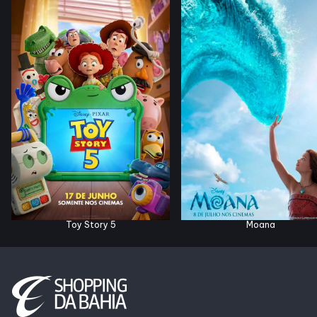
SDB Premium
Horários
Entretenimento
Cinema
Eventos
Toy Story 5
Moana
Fique por Dentro
Lojas e Restaurantes