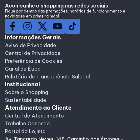
Acompanhe o shopping nas redes sociais
Lojas
Fique por dentro das promoções, horários de funcionamento e
novidades em primeira mão!
Alimentação
Informações Gerais
Compre Online
Aviso de Privacidade
Central de Privacidade
Preferência de Cookies
Programa de benefícios
Canal de Ética
Relatório de Transparência Salarial
Institucional
Sobre o Shopping
Sustentabilidade
Atendimento ao Cliente
Central de Atendimento
Trabalhe Conosco
Portal do Lojista
Av. Tancredo Neves, 148, Caminho das Árvores -