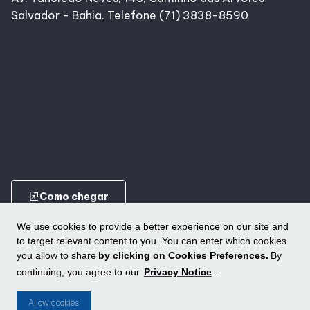
Salvador - Bahia. Telefone (71) 3838-8590
ungroup
Como chegar
We use cookies to provide a better experience on our site and
to target relevant content to you. You can enter which cookies
you allow to share
by clicking on Cookies Preferences.
By
continuing, you agree to our
Privacy Notice
.
Conheça outros shoppings da ALLOS
ungroup
Allow cookies