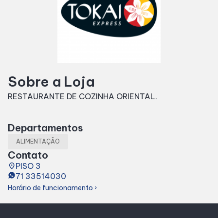
SDB Premium
Horários
Sobre a Loja
Entretenimento
RESTAURANTE DE COZINHA ORIENTAL.
Cinema
Departamentos
Eventos
ALIMENTAÇÃO
Contato
place
PISO 3
Fique por Dentro
71 33514030
Horário de funcionamento
chevron_right
Lojas e Restaurantes