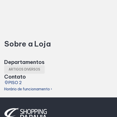
SDB Premium
Horários
Sobre a Loja
Entretenimento
Cinema
Departamentos
ARTIGOS DIVERSOS
Eventos
Contato
place
PISO 2
Horário de funcionamento
Fique por Dentro
chevron_right
Lojas e Restaurantes