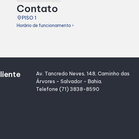
Contato
place
PISO 1
Horário de funcionamento
chevron_right
liente
Av. Tancredo Neves, 148, Caminho das
Árvores - Salvador - Bahia.
Telefone (71) 3838-8590