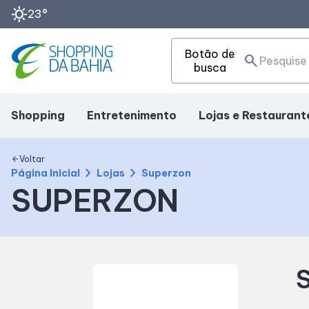
sunny
23°
Botão de
search
busca
Shopping
Entretenimento
Lojas e Restaurant
Mapa Interno
Cinema
Lojas
Voltar
arrow_back
chevron_right
chevron_right
Página Inicial
Lojas
Superzon
SUPERZON
Como chegar
Eventos
Alimentação
Facilidades
Fique por Dentro
Compre Online
S
SDB Premium