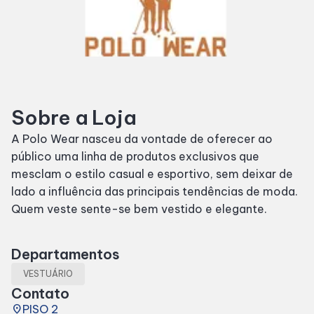
SDB Premium
Horários
Sobre a Loja
Entretenimento
A Polo Wear nasceu da vontade de oferecer ao
público uma linha de produtos exclusivos que
Cinema
mesclam o estilo casual e esportivo, sem deixar de
lado a influência das principais tendências de moda.
Eventos
Quem veste sente-se bem vestido e elegante.
Fique por Dentro
Departamentos
VESTUÁRIO
Lojas e Restaurantes
Contato
place
PISO 2