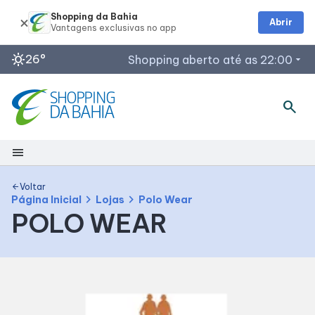
Shopping da Bahia
Abrir
sunny
26°
Shopping aberto até as 22:00
arrow_drop_down
Horários de Funcionamento
search
Lojas
Restaurantes
menu
Outback Steakhouse
Segunda a Quinta: 12h às 22h
Shopping
Planeta Imaginário
Voltar
arrow_back
chevron_right
chevron_right
Página Inicial
Lojas
Polo Wear
Acessar todos os horários
POLO WEAR
Mapa Interno
Como chegar
Facilidades