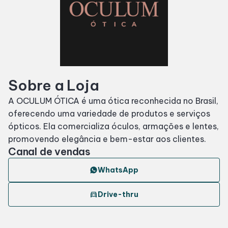
SDB Premium
Horários
Sobre a Loja
Entretenimento
A OCULUM ÓTICA é uma ótica reconhecida no Brasil,
oferecendo uma variedade de produtos e serviços
Cinema
ópticos. Ela comercializa óculos, armações e lentes,
promovendo elegância e bem-estar aos clientes.
Eventos
Canal de vendas
WhatsApp
Fique por Dentro
directions_car
Drive-thru
Lojas e Restaurantes