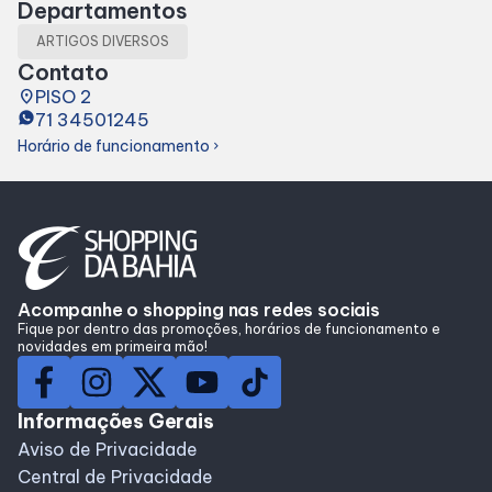
Departamentos
Lojas
ARTIGOS DIVERSOS
Contato
Alimentação
place
PISO 2
71 34501245
Horário de funcionamento
chevron_right
Compre Online
Programa de benefícios
Acompanhe o shopping nas redes sociais
Fique por dentro das promoções, horários de funcionamento e
novidades em primeira mão!
Informações Gerais
Aviso de Privacidade
Central de Privacidade