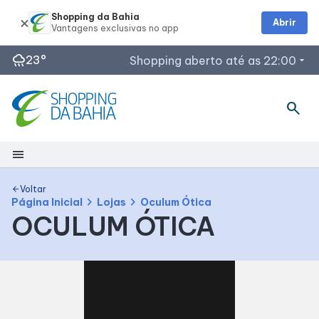
Shopping da Bahia
Abrir
rainy
23°
Shopping aberto até as 22:00
arrow_drop_down
Horários de Funcionamento
search
Lojas
Restaurantes
menu
Outback Steakhouse
Segunda a Quinta: 12h às 22h
Shopping
Planeta Imaginário
Voltar
arrow_back
chevron_right
chevron_right
Página Inicial
Lojas
Oculum Ótica
Acessar todos os horários
OCULUM ÓTICA
Mapa Interno
Como chegar
Facilidades