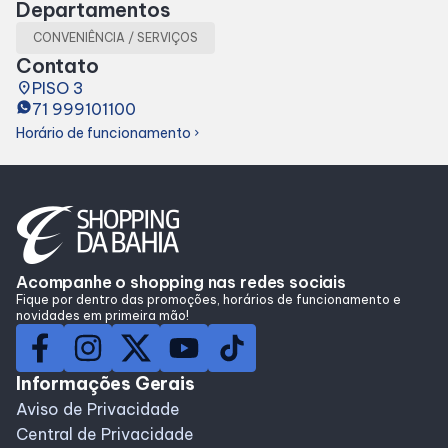
Departamentos
Lojas
CONVENIÊNCIA / SERVIÇOS
Contato
Alimentação
place
PISO 3
71 999101100
Horário de funcionamento
chevron_right
Compre Online
Programa de benefícios
Acompanhe o shopping nas redes sociais
Fique por dentro das promoções, horários de funcionamento e
novidades em primeira mão!
Informações Gerais
Aviso de Privacidade
Central de Privacidade