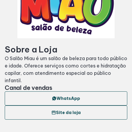
SDB Premium
Horários
Sobre a Loja
Entretenimento
O Salão Miau é um salão de beleza para todo público
e idade. Oferece serviços como cortes e hidratação
Cinema
capilar, com atendimento especial ao público
infantil.
Eventos
Canal de vendas
WhatsApp
Fique por Dentro
storefront
Site da loja
Lojas e Restaurantes