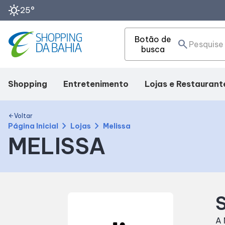
sunny
25°
Botão de
search
busca
Shopping
Entretenimento
Lojas e Restaurant
Mapa Interno
Cinema
Lojas
Voltar
arrow_back
chevron_right
chevron_right
Página Inicial
Lojas
Melissa
MELISSA
Como chegar
Eventos
Alimentação
Facilidades
Fique por Dentro
Compre Online
S
SDB Premium
A 