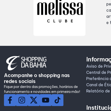
Horários
pe
ca
ar
e 
Informa
Aviso de Pri
Central de P
Acompanhe o shopping nas
Preferência 
redes sociais
Canal de Éti
Fique por dentro das promoções, horários de
Relatório de
funcionamento e novidades em primeira mão!
Instituci