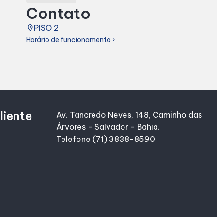
Contato
place
PISO 2
Horário de funcionamento
chevron_right
liente
Av. Tancredo Neves, 148, Caminho das
Árvores - Salvador - Bahia.
Telefone (71) 3838-8590