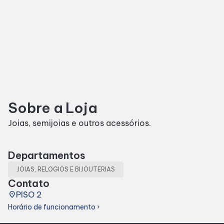
SDB Premium
Horários
Entretenimento
Sobre a Loja
Cinema
Joias, semijoias e outros acessórios.
Eventos
Departamentos
JOIAS, RELOGIOS E BIJOUTERIAS
Fique por Dentro
Contato
place
PISO 2
Lojas e Restaurantes
Horário de funcionamento
chevron_right