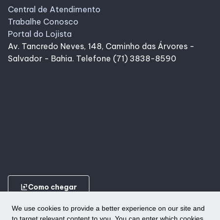
Central de Atendimento
Trabalhe Conosco
Portal do Lojista
Av. Tancredo Neves, 148, Caminho das Árvores -
Salvador - Bahia. Telefone (71) 3838-8590
ungroup
Como chegar
We use cookies to provide a better experience on our site and
to target relevant content to you. You can enter which cookies