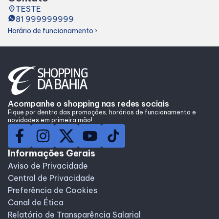
place
TESTE
Lojas
81 999999999
Horário de funcionamento
chevron_right
Alimentação
Compre Online
Programa de benefícios
Acompanhe o shopping nas redes sociais
Fique por dentro das promoções, horários de funcionamento e
novidades em primeira mão!
Informações Gerais
Aviso de Privacidade
Central de Privacidade
Preferência de Cookies
Canal de Ética
Relatório de Transparência Salarial