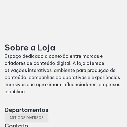
SDB Premium
Horários
Sobre a Loja
Entretenimento
Espaço dedicado à conexão entre marcas e
criadores de conteúdo digital. A loja oferece
Cinema
ativações interativas, ambiente para produção de
conteúdo, campanhas colaborativas e experiências
Eventos
imersivas que aproximam influenciadores, empresas
e público
Fique por Dentro
Departamentos
Lojas e Restaurantes
ARTIGOS DIVERSOS
Contato