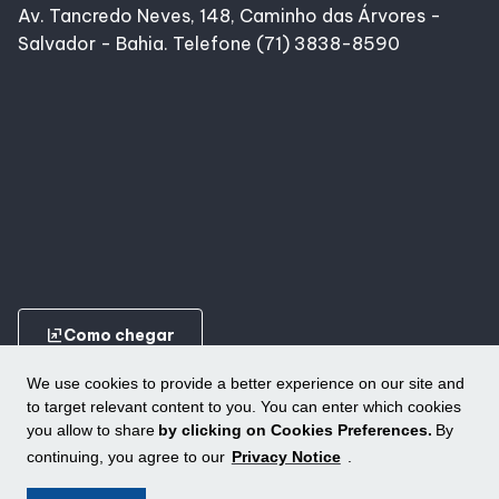
Av. Tancredo Neves, 148, Caminho das Árvores -
Lojas
Salvador - Bahia. Telefone (71) 3838-8590
Alimentação
Compre Online
Programa de benefícios
ungroup
Como chegar
We use cookies to provide a better experience on our site and
to target relevant content to you. You can enter which cookies
you allow to share
by clicking on Cookies Preferences.
By
continuing, you agree to our
Privacy Notice
.