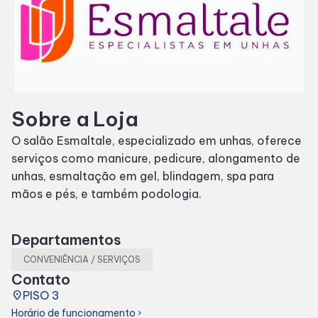
SDB Premium
Horários
Sobre a Loja
Entretenimento
O salão Esmaltale, especializado em unhas, oferece
serviços como manicure, pedicure, alongamento de
Cinema
unhas, esmaltação em gel, blindagem, spa para
mãos e pés, e também podologia.
Eventos
Departamentos
Fique por Dentro
CONVENIÊNCIA / SERVIÇOS
Contato
Lojas e Restaurantes
place
PISO 3
Horário de funcionamento
chevron_right