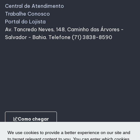
Central de Atendimento
Trabalhe Conosco
Portal do Lojista
Av. Tancredo Neves, 148, Caminho das Árvores -
Salvador - Bahia. Telefone (71) 3838-8590
ungroup
Como chegar
We use cookies to provide a better experience on our site and
to target relevant content to you. You can enter which cookies