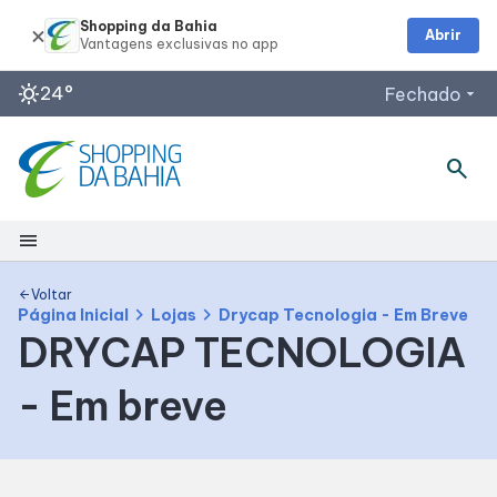
Shopping da Bahia
Abrir
sunny
24°
Fechado
arrow_drop_down
Horários de Funcionamento
search
Lojas
Restaurantes
menu
Outback Steakhouse
Segunda a Quinta: 12h às 22h
Shopping
Planeta Imaginário
Voltar
arrow_back
chevron_right
chevron_right
Página Inicial
Lojas
Drycap Tecnologia - Em Breve
Acessar todos os horários
DRYCAP TECNOLOGIA
Mapa Interno
- Em breve
Como chegar
Facilidades