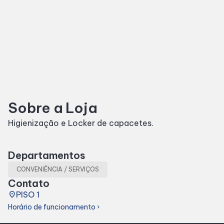
SDB Premium
Horários
Entretenimento
Sobre a Loja
Cinema
Higienização e Locker de capacetes.
Eventos
Departamentos
CONVENIÊNCIA / SERVIÇOS
Fique por Dentro
Contato
place
PISO 1
Lojas e Restaurantes
Horário de funcionamento
chevron_right