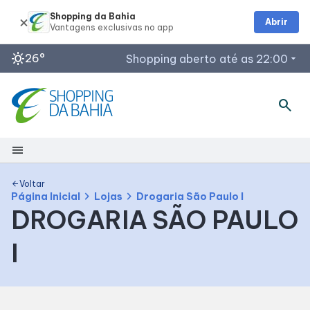
Shopping da Bahia
Abrir
sunny
26°
Shopping aberto até as 22:00
arrow_drop_down
Horários de Funcionamento
search
Lojas
Restaurantes
menu
Outback Steakhouse
Segunda a Quinta: 12h às 22h
Shopping
Planeta Imaginário
Voltar
arrow_back
chevron_right
chevron_right
Página Inicial
Lojas
Drogaria São Paulo I
Acessar todos os horários
DROGARIA SÃO PAULO
Mapa Interno
I
Como chegar
Facilidades