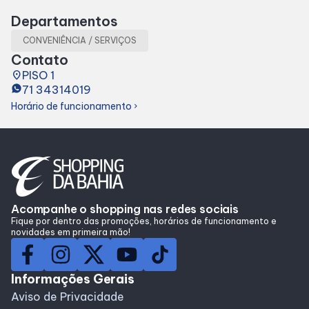
Lojas
Departamentos
CONVENIÊNCIA / SERVIÇOS
Alimentação
Contato
place
PISO 1
71 34314019
Compre Online
Horário de funcionamento
chevron_right
Programa de benefícios
Acompanhe o shopping nas redes sociais
Fique por dentro das promoções, horários de funcionamento e
novidades em primeira mão!
Informações Gerais
Aviso de Privacidade