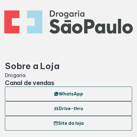
SDB Premium
Horários
Entretenimento
Sobre a Loja
Cinema
Drogaria.
Canal de vendas
Eventos
WhatsApp
Fique por Dentro
directions_car
Drive-thru
storefront
Site da loja
Lojas e Restaurantes