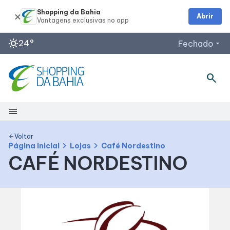
Shopping da Bahia
Abrir
sunny
24°
Fechado
arrow_drop_down
Horários de Funcionamento
search
Lojas
Restaurantes
menu
Outback Steakhouse
Segunda a Quinta: 12h às 22h
Shopping
Planeta Imaginário
Voltar
arrow_back
chevron_right
chevron_right
Página Inicial
Lojas
Café Nordestino
Acessar todos os horários
CAFÉ NORDESTINO
Mapa Interno
Como chegar
Facilidades