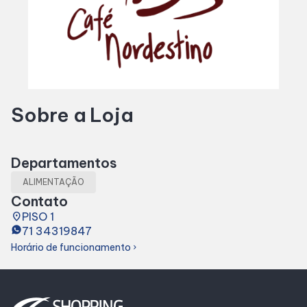
SDB Premium
Horários
Sobre a Loja
Entretenimento
Cinema
Departamentos
ALIMENTAÇÃO
Eventos
Contato
place
PISO 1
71 34319847
Fique por Dentro
Horário de funcionamento
chevron_right
Lojas e Restaurantes