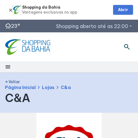
Shopping da Bahia
Abrir
rainy
23°
Shopping aberto até as 22:00
arrow_drop_down
Horários de Funcionamento
search
Lojas
Restaurantes
menu
Outback Steakhouse
Segunda a Quinta: 12h às 22h
Shopping
Planeta Imaginário
Voltar
arrow_back
chevron_right
chevron_right
Página Inicial
Lojas
C&a
Acessar todos os horários
C&A
Mapa Interno
Como chegar
Facilidades