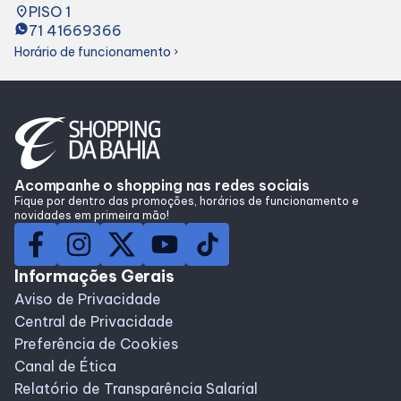
place
PISO 1
Lojas
71 41669366
Horário de funcionamento
chevron_right
Alimentação
Compre Online
Acompanhe o shopping nas redes sociais
Programa de benefícios
Fique por dentro das promoções, horários de funcionamento e
novidades em primeira mão!
Informações Gerais
Aviso de Privacidade
Central de Privacidade
Preferência de Cookies
Canal de Ética
Relatório de Transparência Salarial