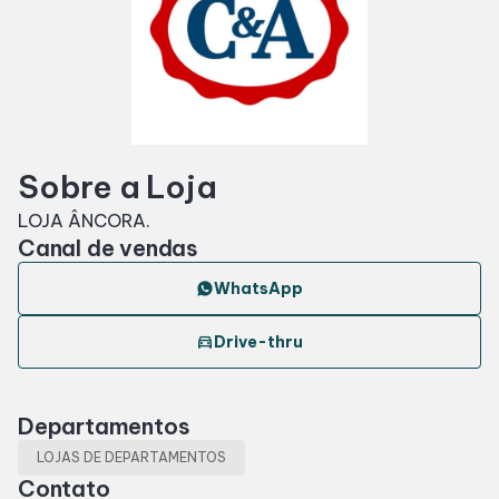
SDB Premium
Horários
Sobre a Loja
Entretenimento
LOJA ÂNCORA.
Canal de vendas
Cinema
WhatsApp
Eventos
directions_car
Drive-thru
Fique por Dentro
Departamentos
LOJAS DE DEPARTAMENTOS
Lojas e Restaurantes
Contato