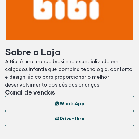
SDB Premium
Horários
Sobre a Loja
Entretenimento
A Bibi é uma marca brasileira especializada em
calçados infantis que combina tecnologia, conforto
Cinema
e design lúdico para proporcionar o melhor
desenvolvimento dos pés das crianças.
Eventos
Canal de vendas
WhatsApp
Fique por Dentro
directions_car
Drive-thru
Lojas e Restaurantes