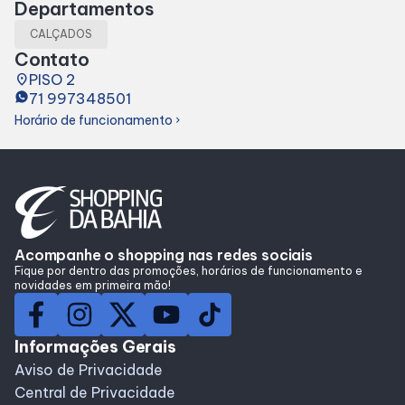
Departamentos
Lojas
CALÇADOS
Contato
Alimentação
place
PISO 2
71 997348501
Horário de funcionamento
chevron_right
Compre Online
Programa de benefícios
Acompanhe o shopping nas redes sociais
Fique por dentro das promoções, horários de funcionamento e
novidades em primeira mão!
Informações Gerais
Aviso de Privacidade
Central de Privacidade