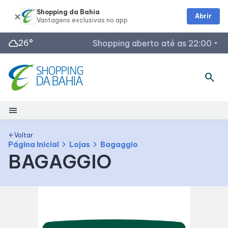
Shopping da Bahia
Abrir
cloud
26°
Shopping aberto até as 22:00
arrow_drop_down
Horários de Funcionamento
search
Lojas
Restaurantes
menu
Outback Steakhouse
Segunda a Quinta: 12h às 22h
Shopping
Planeta Imaginário
Voltar
arrow_back
chevron_right
chevron_right
Página Inicial
Lojas
Bagaggio
Acessar todos os horários
BAGAGGIO
Mapa Interno
Como chegar
Facilidades