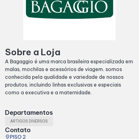
SDB Premium
Horários
Sobre a Loja
Entretenimento
A Bagaggio é uma marca brasileira especializada em
malas, mochilas e acessórios de viagem. somos
Cinema
conhecida pela qualidade e variedade de nossos
produtos, incluindo linhas exclusivas e especiais
Eventos
como a executiva e a maternidade.
Fique por Dentro
Departamentos
ARTIGOS DIVERSOS
Lojas e Restaurantes
Contato
place
PISO 2