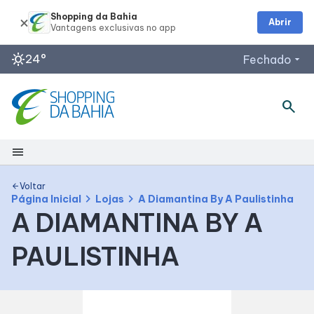
Shopping da Bahia
Abrir
sunny
24°
Fechado
arrow_drop_down
Horários de Funcionamento
search
Lojas
Restaurantes
menu
Outback Steakhouse
Segunda a Quinta: 12h às 22h
Shopping
Planeta Imaginário
Voltar
arrow_back
chevron_right
chevron_right
Página Inicial
Lojas
A Diamantina By A Paulistinha
Acessar todos os horários
A DIAMANTINA BY A
Mapa Interno
PAULISTINHA
Como chegar
Facilidades