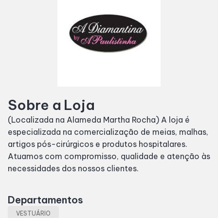
SDB Premium
Horários
Entretenimento
Sobre a Loja
Cinema
(Localizada na Alameda Martha Rocha) A loja é
especializada na comercialização de meias, malhas,
Eventos
artigos pós-cirúrgicos e produtos hospitalares.
Atuamos com compromisso, qualidade e atenção às
Fique por Dentro
necessidades dos nossos clientes.
Departamentos
Lojas e Restaurantes
VESTUÁRIO