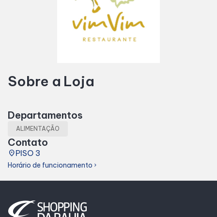
SDB Premium
Horários
Sobre a Loja
Entretenimento
Cinema
Departamentos
ALIMENTAÇÃO
Eventos
Contato
place
PISO 3
Horário de funcionamento
Fique por Dentro
chevron_right
Lojas e Restaurantes