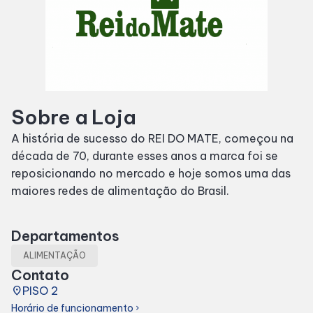
SDB Premium
Horários
Sobre a Loja
Entretenimento
A história de sucesso do REI DO MATE, começou na
década de 70, durante esses anos a marca foi se
Cinema
reposicionando no mercado e hoje somos uma das
maiores redes de alimentação do Brasil.
Eventos
Departamentos
Fique por Dentro
ALIMENTAÇÃO
Contato
Lojas e Restaurantes
place
PISO 2
Horário de funcionamento
chevron_right