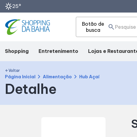
sunny
25°
Botão de
search
busca
Shopping
Entretenimento
Lojas e Restaurant
Mapa Interno
Cinema
Lojas
Voltar
arrow_back
chevron_right
chevron_right
Página Inicial
Alimentação
Hub Açaí
Detalhe
Como chegar
Eventos
Alimentação
Facilidades
Fique por Dentro
Compre Online
S
SDB Premium