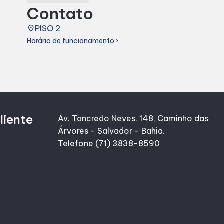
Contato
place
PISO 2
Horário de funcionamento
chevron_right
liente
Av. Tancredo Neves, 148, Caminho das
Árvores - Salvador - Bahia.
Telefone (71) 3838-8590