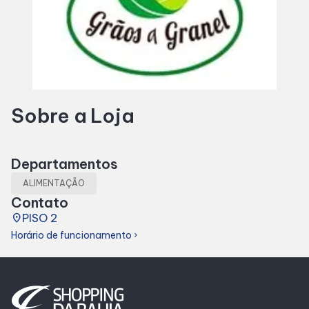
SDB Premium
Horários
Sobre a Loja
Entretenimento
Cinema
Departamentos
ALIMENTAÇÃO
Eventos
Contato
place
PISO 2
Horário de funcionamento
Fique por Dentro
chevron_right
Lojas e Restaurantes