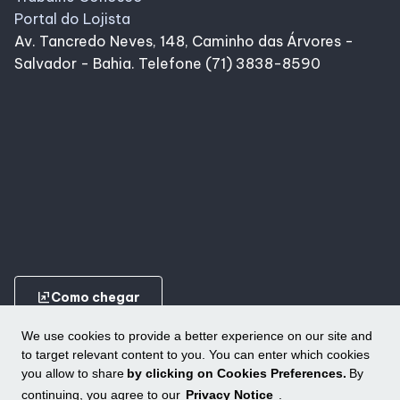
Portal do Lojista
Av. Tancredo Neves, 148, Caminho das Árvores -
Salvador - Bahia. Telefone (71) 3838-8590
ungroup
Como chegar
We use cookies to provide a better experience on our site and
to target relevant content to you. You can enter which cookies
you allow to share
by clicking on Cookies Preferences.
By
continuing, you agree to our
Privacy Notice
.