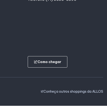
ungroup
Como chegar
Conheça outros shoppings da ALLOS
ungroup