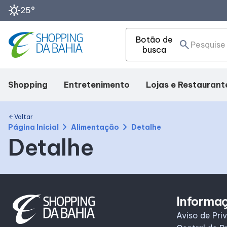
sunny
25°
Botão de
search
busca
Shopping
Entretenimento
Lojas e Restaurant
Mapa Interno
Cinema
Lojas
Voltar
arrow_back
chevron_right
chevron_right
Página Inicial
Alimentação
Detalhe
Detalhe
Como chegar
Eventos
Alimentação
Facilidades
Fique por Dentro
Compre Online
Informa
SDB Premium
Aviso de Pri