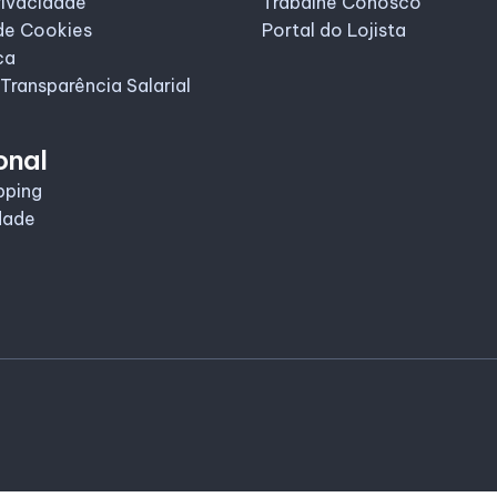
rivacidade
Trabalhe Conosco
de Cookies
Portal do Lojista
ca
 Transparência Salarial
onal
pping
dade