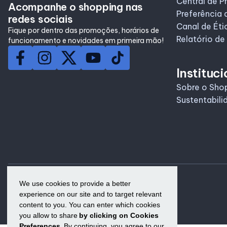
Central de P
Acompanhe o shopping nas
Horários
Preferência 
redes sociais
Canal de Éti
Fique por dentro das promoções, horários de
Relatório de
funcionamento e novidades em primeira mão!
Instituci
Sobre o Sho
Sustentabili
We use cookies to provide a better
experience on our site and to target relevant
content to you. You can enter which cookies
you allow to share
by clicking on Cookies
Preferences.
By continuing, you agree to our