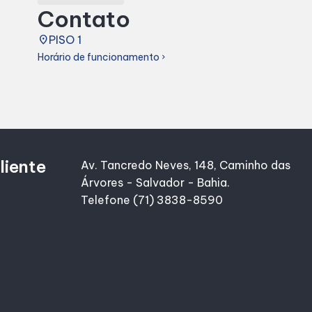
Contato
place
PISO 1
Horário de funcionamento
chevron_right
liente
Av. Tancredo Neves, 148, Caminho das
Árvores - Salvador - Bahia.
Telefone (71) 3838-8590