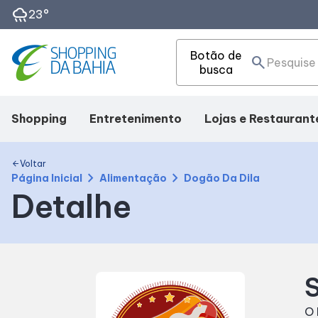
rainy
23°
Botão de
search
busca
Shopping
Entretenimento
Lojas e Restaurant
Mapa Interno
Cinema
Lojas
Voltar
arrow_back
chevron_right
chevron_right
Página Inicial
Alimentação
Dogão Da Dila
Detalhe
Como chegar
Eventos
Alimentação
Facilidades
Fique por Dentro
Compre Online
S
SDB Premium
O 