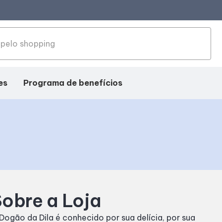
es
Programa de benefícios
obre a Loja
Dogão da Dila é conhecido por sua delícia, por sua