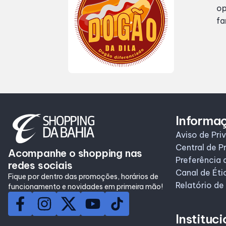
Horários
op
fa
Informa
Aviso de Pri
Central de P
Acompanhe o shopping nas
Preferência 
redes sociais
Canal de Éti
Fique por dentro das promoções, horários de
Relatório de
funcionamento e novidades em primeira mão!
Instituci