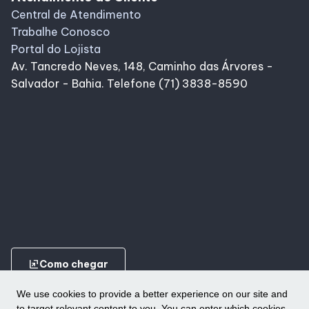
Central de Atendimento
Trabalhe Conosco
Portal do Lojista
Av. Tancredo Neves, 148, Caminho das Árvores -
Salvador - Bahia. Telefone (71) 3838-8590
ungroup
Como chegar
We use cookies to provide a better experience on our site and
to target relevant content to you. You can enter which cookies