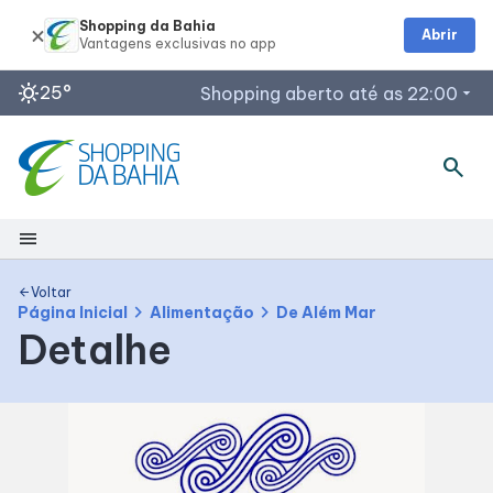
Shopping da Bahia
Abrir
sunny
25°
Shopping aberto até as 22:00
arrow_drop_down
Horários de Funcionamento
search
Lojas
Restaurantes
menu
Outback Steakhouse
Segunda a Quinta: 12h às 22h
Shopping
Planeta Imaginário
Voltar
arrow_back
chevron_right
chevron_right
Página Inicial
Alimentação
De Além Mar
Acessar todos os horários
Detalhe
Mapa Interno
Como chegar
Facilidades