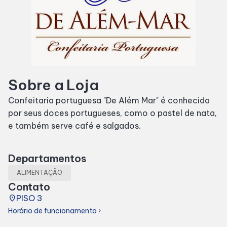
SDB Premium
Horários
Sobre a Loja
Entretenimento
Confeitaria portuguesa "De Além Mar" é conhecida
por seus doces portugueses, como o pastel de nata,
Cinema
e também serve café e salgados.
Eventos
Departamentos
Fique por Dentro
ALIMENTAÇÃO
Contato
place
PISO 3
Lojas e Restaurantes
Horário de funcionamento
chevron_right