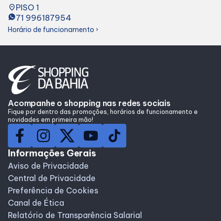
place
PISO 1
Lojas
71 996187954
Horário de funcionamento
chevron_right
Alimentação
Compre Online
Programa de benefícios
Acompanhe o shopping nas redes sociais
Fique por dentro das promoções, horários de funcionamento e
novidades em primeira mão!
Informações Gerais
Aviso de Privacidade
Central de Privacidade
Preferência de Cookies
Canal de Ética
Relatório de Transparência Salarial