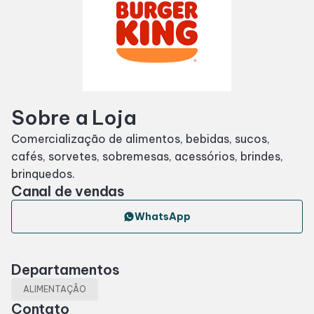
SDB Premium
Horários
Sobre a Loja
Entretenimento
Comercialização de alimentos, bebidas, sucos,
cafés, sorvetes, sobremesas, acessórios, brindes,
Cinema
brinquedos.
Canal de vendas
Eventos
WhatsApp
Fique por Dentro
Departamentos
Lojas e Restaurantes
ALIMENTAÇÃO
Contato